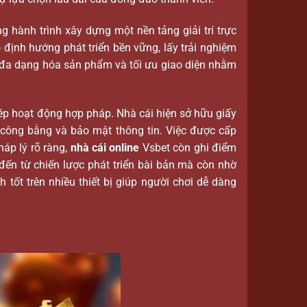
g hành trình xây dựng một nền tảng giải trí trực
 định hướng phát triển bền vững, lấy trải nghiệm
, đa dạng hóa sản phẩm và tối ưu giao diện nhằm
hép hoạt động hợp pháp. Nhà cái hiện sở hữu giấy
 công bằng và bảo mật thông tin. Việc được cấp
áp lý rõ ràng,
nhà cái online
Vsbet còn ghi điểm
đến từ chiến lược phát triển bài bản mà còn nhờ
tốt trên nhiều thiết bị giúp người chơi dễ dàng