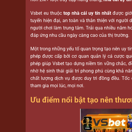
Vsbet eu thuộc
top nhà cái uy tín nhất
được giới
tuyến hiện đại, an toàn và thân thiện với người
người chơi làm trung tâm. Trải qua nhiều năm h
đáp ứng nhu cầu ngày càng cao của thị trường.
Một trong những yếu tố quan trọng tạo nên uy t
phép được cấp bởi cơ quan quản lý cá cược quố
phép giúp Vsbet tạo dựng niềm tin vững chắc, đ
nhờ hệ sinh thái giải trí phong phú cùng khả n
chất lượng dịch vụ được duy trì đồng đều. Tốc 
tham gia mọi lúc, mọi nơi.
Ưu điểm nổi bật tạo nên thươn