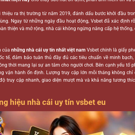
 thiệu ra thị trường từ năm 2019, đánh dấu bước khởi đầu tron
 dùng. Ngay từ những ngày đầu hoạt động, Vsbet đã xác định rõ
oàn thiện và mở rộng, nhà cái không ngừng nâng cấp hệ thống
ín của
những nhà cái uy tín nhất việt nam
Vsbet chính là giấy p
c tế, đảm bảo tuân thủ đầy đủ các tiêu chuẩn về minh bạch,
ồng thời mang lại sự an tâm cho người chơi. Bên cạnh yếu tố ph
ăng vận hành ổn định. Lượng truy cập lớn mỗi tháng không chỉ 
độ truy cập nhanh, giao diện mượt mà và khả năng tương thích 
g hiệu nhà cái uy tín vsbet eu