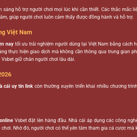
sàng hỗ trợ người chơi mọi lúc khi cần thiết. Các thắc mắc liê
tâm, giúp người chơi luôn cảm thấy được đồng hành và hỗ trợ.
àng Việt Nam
iện nay
tối ưu trải nghiệm người dùng tại Việt Nam bằng cách hỗ
ng thực hiện giao dịch mà không cần thông qua trung gian phức
 Vsbet giữ chân người chơi lâu dài.
2026
à cái uy tín link
còn thường xuyên triển khai nhiều chương trình
 online
Vsbet đặt lên hàng đầu. Nhà cái áp dụng các công ngh
 chơi. Nhờ đó, người chơi có thể yên tâm tham gia cá cược mà kh