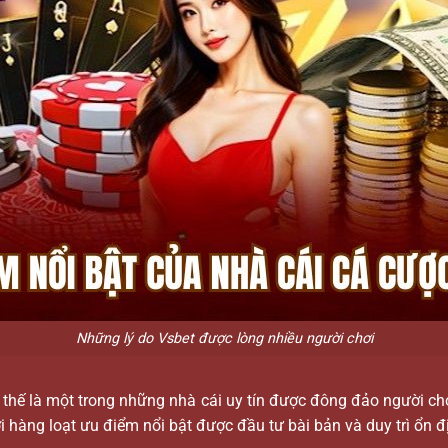
Những lý do Vsbet được lòng nhiều người chơi
thế là một trong những nhà cái uy tín được đông đảo người chơ
hàng loạt ưu điểm nổi bật được đầu tư bài bản và duy trì ổn đị